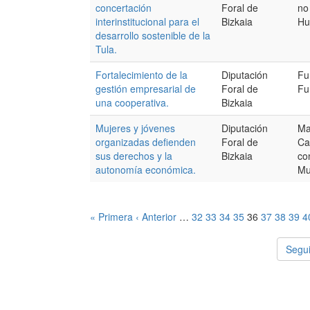
concertación
Foral de
no
interinstitucional para el
Bizkaia
Hu
desarrollo sostenible de la
Tula.
Fortalecimiento de la
Diputación
Fu
gestión empresarial de
Foral de
Fu
una cooperativa.
Bizkaia
Mujeres y jóvenes
Diputación
Ma
organizadas defienden
Foral de
Ca
sus derechos y la
Bizkaia
co
autonomía económica.
Mu
« Primera
‹ Anterior
…
32
33
34
35
36
37
38
39
4
Segui