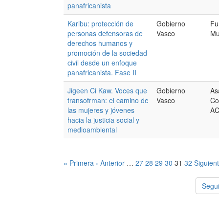
panafricanista
Karibu: protección de
Gobierno
Fu
personas defensoras de
Vasco
Mu
derechos humanos y
promoción de la sociedad
civil desde un enfoque
panafricanista. Fase II
Jigeen Ci Kaw. Voces que
Gobierno
As
transofrman: el camino de
Vasco
Co
las mujeres y jóvenes
A
hacia la justicia social y
medioambiental
« Primera
‹ Anterior
…
27
28
29
30
31
32
Siguient
Segui