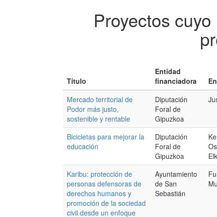
Proyectos cuyo
pr
Entidad
Título
financiadora
En
Mercado territorial de
Diputación
Ju
Podor más justo,
Foral de
sostenible y rentable
Gipuzkoa
Bicicletas para mejorar la
Diputación
Ke
educación
Foral de
Os
Gipuzkoa
El
Karibu: protección de
Ayuntamiento
Fu
personas defensoras de
de San
Mu
derechos humanos y
Sebastián
promoción de la sociedad
civil desde un enfoque