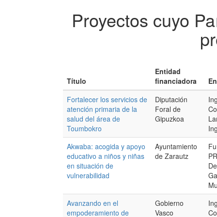
Proyectos cuyo Paí
pr
Entidad
Título
financiadora
En
Fortalecer los servicios de
Diputación
In
atención primaria de la
Foral de
Co
salud del área de
Gipuzkoa
La
Toumbokro
Ing
Akwaba: acogida y apoyo
Ayuntamiento
Fu
educativo a niños y niñas
de Zarautz
PR
en situación de
De
vulnerabilidad
Ga
Mu
Avanzando en el
Gobierno
In
empoderamiento de
Vasco
Co