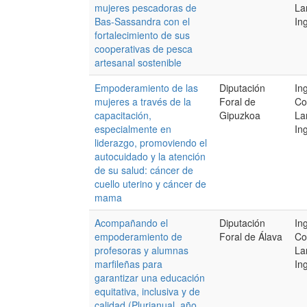
mujeres pescadoras de
La
Bas-Sassandra con el
Ing
fortalecimiento de sus
cooperativas de pesca
artesanal sostenible
Empoderamiento de las
Diputación
In
mujeres a través de la
Foral de
Co
capacitación,
Gipuzkoa
La
especialmente en
Ing
liderazgo, promoviendo el
autocuidado y la atención
de su salud: cáncer de
cuello uterino y cáncer de
mama
Acompañando el
Diputación
In
empoderamiento de
Foral de Álava
Co
profesoras y alumnas
La
marfileñas para
Ing
garantizar una educación
equitativa, inclusiva y de
calidad (Plurianual, año