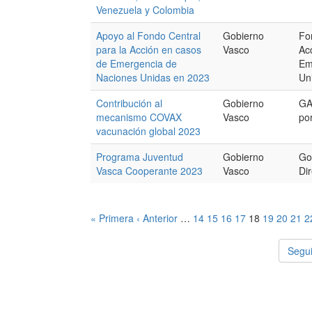
Venezuela y Colombia
Apoyo al Fondo Central
Gobierno
Fo
para la Acción en casos
Vasco
Ac
de Emergencia de
Em
Naciones Unidas en 2023
Un
Contribución al
Gobierno
GA
mecanismo COVAX
Vasco
po
vacunación global 2023
Programa Juventud
Gobierno
Go
Vasca Cooperante 2023
Vasco
Di
« Primera
‹ Anterior
…
14
15
16
17
18
19
20
21
2
Segui