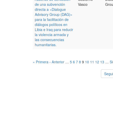
de una subvención
Vasco
Gro
directa a «Dialogue
Advisory Group (DAG)»
para la facilitación de
diálogos políticos en
Libia e Iraq para reducir
la violencia armada y
las consecuencias
humanitarias.
« Primera
‹ Anterior
…
5
6
7
8
9
10
11
12
13
…
Si
Segui