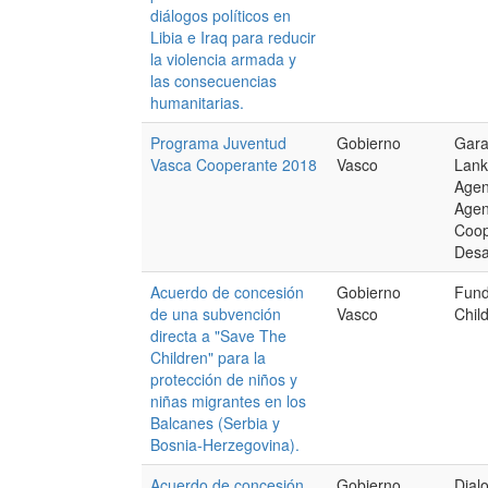
diálogos políticos en
Libia e Iraq para reducir
la violencia armada y
las consecuencias
humanitarias.
Programa Juventud
Gobierno
Gara
Vasca Cooperante 2018
Vasco
Lank
Agen
Agen
Coop
Desa
Acuerdo de concesión
Gobierno
Fund
de una subvención
Vasco
Chil
directa a "Save The
Children" para la
protección de niños y
niñas migrantes en los
Balcanes (Serbia y
Bosnia-Herzegovina).
Acuerdo de concesión
Gobierno
Dial