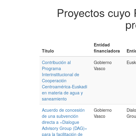
Proyectos cuyo 
pr
Entidad
Título
financiadora
Enti
Contribución al
Gobierno
Eusk
Programa
Vasco
Interinstitucional de
Cooperación
Centroamérica-Euskadi
en materia de agua y
saneamiento
Acuerdo de concesión
Gobierno
Dial
de una subvención
Vasco
Gro
directa a «Dialogue
Advisory Group (DAG)»
para la facilitación de