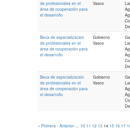
de profesionales en el
Vasco
La
área de cooperación para
Ag
el desarrollo
Ag
Co
De
Beca de especialización
Gobierno
Ga
de profesionales en el
Vasco
La
área de cooperación para
Ag
el desarrollo
Ag
Co
De
Beca de especialización
Gobierno
Ga
de profesionales en el
Vasco
La
área de cooperación para
Ag
el desarrollo
Ag
Co
De
« Primera
‹ Anterior
…
10
11
12
13
14
15
16
17
1