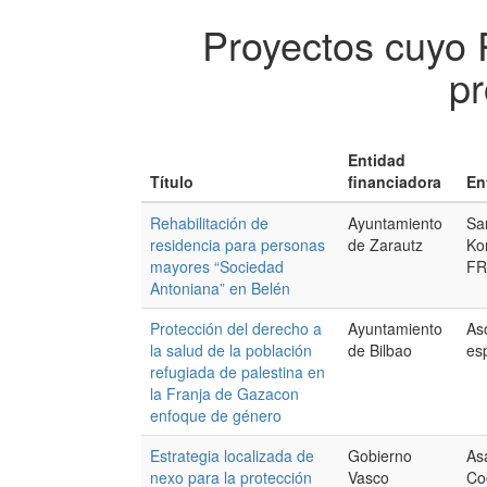
Proyectos cuyo 
pr
Entidad
Título
financiadora
En
Rehabilitación de
Ayuntamiento
Sa
residencia para personas
de Zarautz
Ko
mayores “Sociedad
FR
Antoniana” en Belén
Protección del derecho a
Ayuntamiento
As
la salud de la población
de Bilbao
es
refugiada de palestina en
la Franja de Gazacon
enfoque de género
Estrategia localizada de
Gobierno
As
nexo para la protección
Vasco
Co