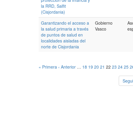
protección de la infancia y
la RRD, Salfit
(Cisjordania)
Garantizando el acceso a
Gobierno
As
la salud primaria a través
Vasco
es
de puntos de salud en
localidades aisladas del
norte de Cisjordania
« Primera
‹ Anterior
…
18
19
20
21
22
23
24
25
2
Segui