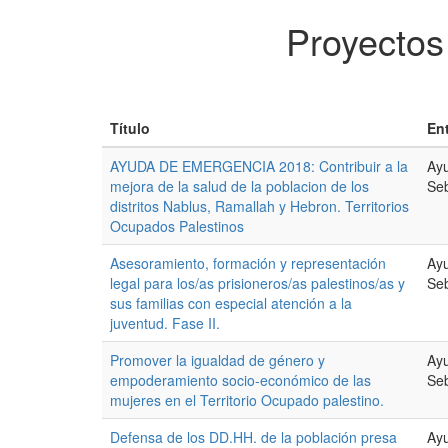
Proyectos
Título
En
AYUDA DE EMERGENCIA 2018: Contribuir a la
Ay
mejora de la salud de la poblacion de los
Seb
distritos Nablus, Ramallah y Hebron. Territorios
Ocupados Palestinos
Asesoramiento, formación y representación
Ay
legal para los/as prisioneros/as palestinos/as y
Seb
sus familias con especial atención a la
juventud. Fase II.
Promover la igualdad de género y
Ay
empoderamiento socio-económico de las
Seb
mujeres en el Territorio Ocupado palestino.
Defensa de los DD.HH. de la población presa
Ayu