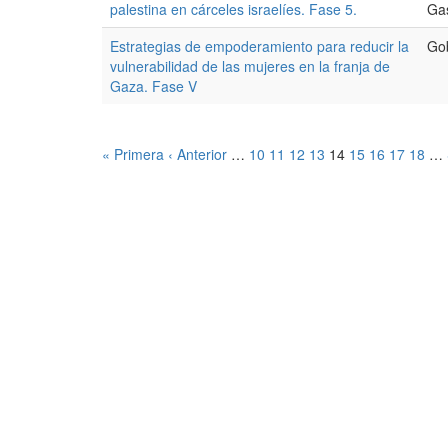
palestina en cárceles israelíes. Fase 5.
Gas
Estrategias de empoderamiento para reducir la
Go
vulnerabilidad de las mujeres en la franja de
Gaza. Fase V
« Primera
‹ Anterior
…
10
11
12
13
14
15
16
17
18
…