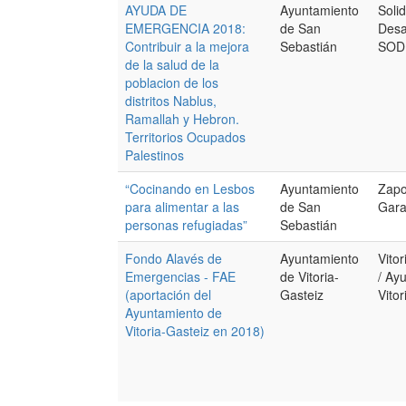
AYUDA DE
Ayuntamiento
Soli
EMERGENCIA 2018:
de San
Desar
Contribuir a la mejora
Sebastián
SOD
de la salud de la
poblacion de los
distritos Nablus,
Ramallah y Hebron.
Territorios Ocupados
Palestinos
“Cocinando en Lesbos
Ayuntamiento
Zapo
para alimentar a las
de San
Gara
personas refugiadas”
Sebastián
Fondo Alavés de
Ayuntamiento
Vito
Emergencias - FAE
de Vitoria-
/ Ay
(aportación del
Gasteiz
Vitor
Ayuntamiento de
Vitoria-Gasteiz en 2018)