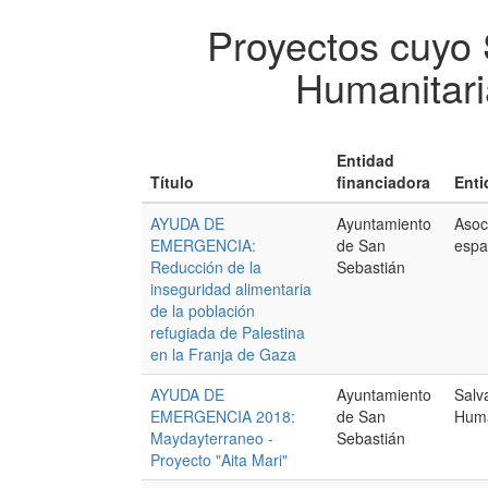
Proyectos cuyo
Humanitar
Entidad
Título
financiadora
Enti
AYUDA DE
Ayuntamiento
Asoc
EMERGENCIA:
de San
espa
Reducción de la
Sebastián
inseguridad alimentaria
de la población
refugiada de Palestina
en la Franja de Gaza
AYUDA DE
Ayuntamiento
Salv
EMERGENCIA 2018:
de San
Huma
Maydayterraneo -
Sebastián
Proyecto "Aita Mari"