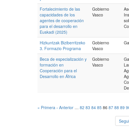
Fortalecimiento de las
Gobierno
As
capacidades de los
Vasco
In
agentes de cooperación
so
para el desarrollo en
Co
Euskadi (2025)
Hizkuntzak Biziberritzeko
Gobierno
Ga
3. Formazio Programa
Vasco
Beca de especialización y
Gobierno
Ga
formación en
Vasco
La
Cooperación para el
Ag
Desarrollo en África
Ag
Co
De
« Primera
‹ Anterior
…
82
83
84
85
86
87
88
89
9
Segui