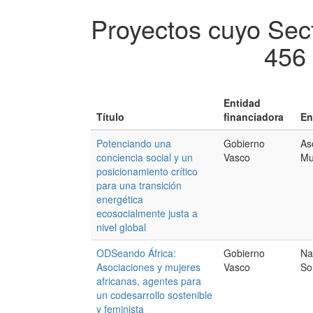
Proyectos cuyo Sect
456 
Entidad
Título
financiadora
En
Potenciando una
Gobierno
As
conciencia social y un
Vasco
Mu
posicionamiento crítico
para una transición
energética
ecosocialmente justa a
nivel global
ODSeando África:
Gobierno
Na
Asociaciones y mujeres
Vasco
So
africanas, agentes para
un codesarrollo sostenible
y feminista