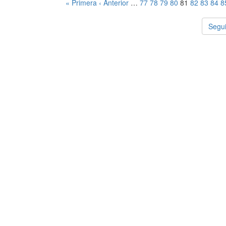
« Primera
‹ Anterior
…
77
78
79
80
81
82
83
84
8
Segui