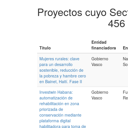
Proyectos cuyo Sect
456 
Entidad
Título
financiadora
En
Mujeres rurales: clave
Gobierno
Na
para un desarrollo
Vasco
So
sostenible, reducción de
la pobreza y hambre cero
en Bainet, Haití. Fase II
Investwin Habana:
Gobierno
Fu
automatización de
Vasco
Re
rehabilitación en zona
priorizada de
conservación mediante
plataforma digital
habilitadora para toma de