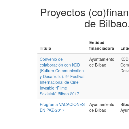
Proyectos (co)fina
de Bilbao
Entidad
Título
financiadora
Enti
Convenio de
Ayuntamiento
KCD 
colaboración con KCD
de Bilbao
Comm
(Kultura Communication
Desa
y Desarrollo). 9º Festival
Internacional de Cine
Invisible “Filme
Sozialak” Bilbao 2017
Programa VACACIONES
Ayuntamiento
Bilb
EN PAZ-2017
de Bilbao
Ayun