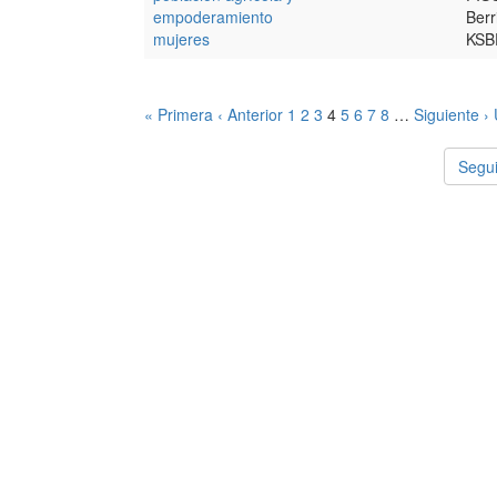
empoderamiento
Berr
mujeres
KSB
« Primera
‹ Anterior
1
2
3
4
5
6
7
8
…
Siguiente ›
Segui