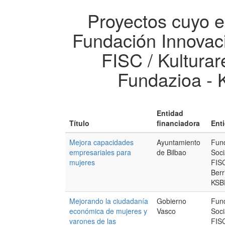
Proyectos cuyo e
Fundación Innovaci
FISC / Kulturar
Fundazioa -
Entidad
Título
financiadora
Ent
Mejora capacidades
Ayuntamiento
Fund
empresariales para
de Bilbao
Soci
mujeres
FISC
Berr
KSB
Mejorando la ciudadanía
Gobierno
Fund
económica de mujeres y
Vasco
Soci
varones de las
FISC