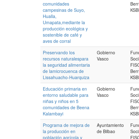
comunidades
Berr
campesinas de Suyo,
KSB
Hualla,
Umapata,mediante la
producción ecológica y
sostenible de café y
aves de corral
Preservando los
Gobierno
Fund
recursos naturalespara
Vasco
Soci
la seguridad alimentaria
FISC
de lamicrocuenca de
Berr
Lissahuacho-Huarquiza
KSB
Educación primaria en
Gobierno
Fund
entorno saludable para
Vasco
Soci
niñas y niños en 5
FISC
comunidades de Beena
Berr
Kalambayi
KSB
Programa de mejora de
Ayuntamiento
Fund
la producción en
de Bilbao
Soci
población agrícola y
FISC