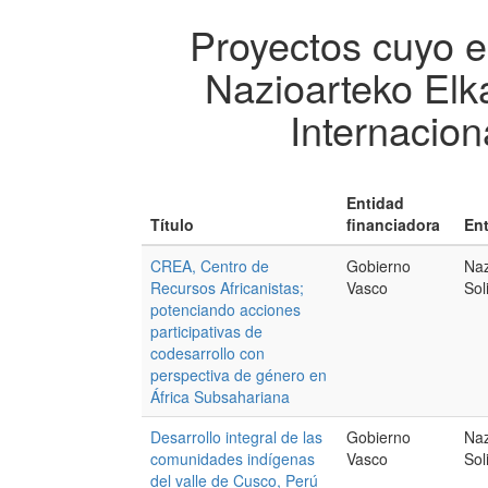
Proyectos cuyo e
Nazioarteko Elk
Internacion
Entidad
Título
financiadora
Ent
CREA, Centro de
Gobierno
Naz
Recursos Africanistas;
Vasco
Sol
potenciando acciones
participativas de
codesarrollo con
perspectiva de género en
África Subsahariana
Desarrollo integral de las
Gobierno
Naz
comunidades indígenas
Vasco
Sol
del valle de Cusco, Perú