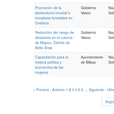
Promoción de la
Gobierno
Naz
declaratoria forestal e
Vasco
Sol
iniciativas forestales en
Orellana
Reducción del riesgo de
Gobierno
Naz
desastres en la cuenca
Vasco
Sol
de Mapou, Distrito de
Belle-Anse
Capacitación para la
Ayuntamiento
Naz
mejora política y
de Bilbao
Sol
económica de las
mujeres
« Primera
‹ Anterior
1
2
3
4
5
6
…
Siguiente ›
Últi
Segui