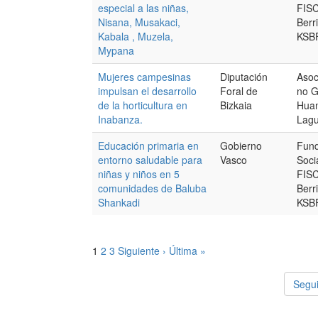
especial a las niñas,
FISC
Nisana, Musakaci,
Berr
Kabala , Muzela,
KSB
Mypana
Mujeres campesinas
Diputación
Asoc
impulsan el desarrollo
Foral de
no G
de la horticultura en
Bizkaia
Huan
Inabanza.
Lag
Educación primaria en
Gobierno
Fund
entorno saludable para
Vasco
Socia
niñas y niños en 5
FISC
comunidades de Baluba
Berr
Shankadi
KSB
1
2
3
Siguiente ›
Última »
Segui