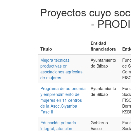
Proyectos cuyo soci
- PRODI
Entidad
Título
financiadora
Enti
Mejora técnicas
Ayuntamiento
Fund
productivas en
de Bilbao
de S
asociaciones agrícolas
Comp
de mujeres
FIS
Programa de autonomía
Ayuntamiento
Fund
y emprendimiento de
de Bilbao
Socia
mujeres en 11 centros
FISC
de la Asoc.Ciyamba
Berr
Fase II
KSB
Educación primaria
Gobierno
Fund
integral, atención
Vasco
Socia