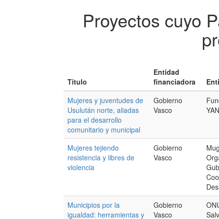
Proyectos cuyo P
pr
Entidad
Título
financiadora
Ent
Mujeres y juventudes de
Gobierno
Fun
Usulután norte, aliadas
Vasco
YA
para el desarrollo
comunitario y municipal
Mujeres tejiendo
Gobierno
Mug
resistencia y libres de
Vasco
Org
violencia
Gub
Coo
Desa
Municipios por la
Gobierno
ONU
igualdad: herramientas y
Vasco
Sal