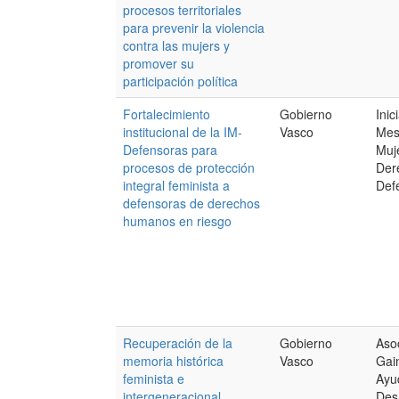
procesos territoriales
para prevenir la violencia
contra las mujers y
promover su
participación política
Fortalecimiento
Gobierno
Inic
institucional de la IM-
Vasco
Mes
Defensoras para
Muj
procesos de protección
Der
integral feminista a
Def
defensoras de derechos
humanos en riesgo
Recuperación de la
Gobierno
Aso
memoria histórica
Vasco
Gai
feminista e
Ayu
intergeneracional
Des