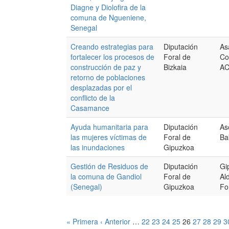
Diagne y Diolofira de la
comuna de Ngueniene,
Senegal
Creando estrategias para
Diputación
As
fortalecer los procesos de
Foral de
Co
construcción de paz y
Bizkaia
A
retorno de poblaciones
desplazadas por el
conflicto de la
Casamance
Ayuda humanitaria para
Diputación
As
las mujeres víctimas de
Foral de
Ba
las inundaciones
Gipuzkoa
Gestión de Residuos de
Diputación
Gi
la comuna de Gandiol
Foral de
Al
(Senegal)
Gipuzkoa
Fo
« Primera
‹ Anterior
…
22
23
24
25
26
27
28
29
3