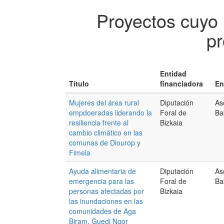
Proyectos cuyo
pr
Entidad
Título
financiadora
En
Mujeres del área rural
Diputación
As
empdoeradas liderando la
Foral de
Ba
resiliencia frente al
Bizkaia
cambio climático en las
comunas de Diourop y
Fimela
Ayuda alimentaria de
Diputación
As
emergencia para las
Foral de
Ba
personas afectadas por
Bizkaia
las inundaciones en las
comunidades de Aga
Biram, Guedj Ngor